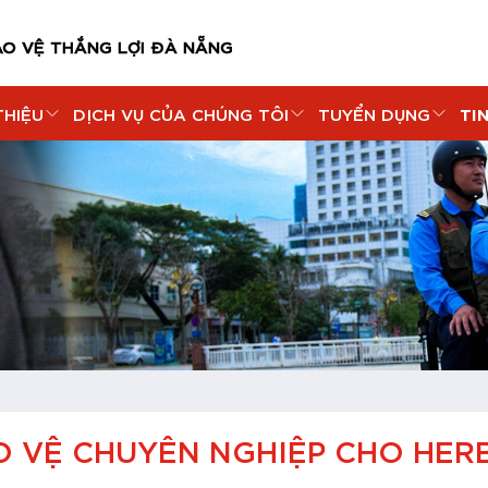
ẢO VỆ THẮNG LỢI ĐÀ NẴNG
TI
THIỆU
DỊCH VỤ CỦA CHÚNG TÔI
TUYỂN DỤNG
ẢO VỆ CHUYÊN NGHIỆP CHO HER