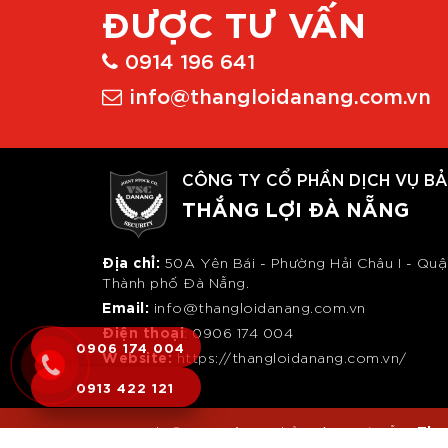
ĐƯỢC TƯ VẤN
0914 196 641
info@thangloidanang.com.vn
CÔNG TY CỔ PHẦN DỊCH VỤ BẢ
THẮNG LỢI ĐÀ NẴNG
Địa chỉ:
50A Yên Bái - Phường Hải Châu I - Quậ
Thành phố Đà Nẵng.
Email:
info@thangloidanang.com.vn
Điện thoại
: 0
906 174 004
0906 174 004
Website:
https://thangloidanang.com.vn/
0913 422 121
Tha
Copyright© 2017
Công ty bảo vệ tại Đà Nẵng