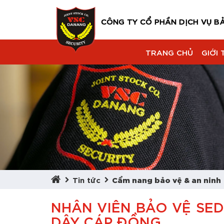
CÔNG TY CỔ PHẦN DỊCH VỤ B
TRANG CHỦ
GIỚI 
Tin tức
Cẩm nang bảo vệ & an ninh
NHÂN VIÊN BẢO VỆ SE
DÂY CÁP ĐỒNG