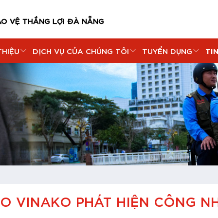
ẢO VỆ THẮNG LỢI ĐÀ NẴNG
TI
THIỆU
DỊCH VỤ CỦA CHÚNG TÔI
TUYỂN DỤNG
DO VINAKO PHÁT HIỆN CÔNG N