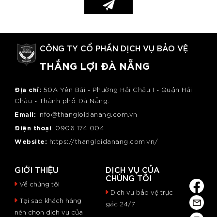
CÔNG TY CỔ PHẦN DỊCH VỤ BẢO VỆ
THẮNG LỢI ĐÀ NẴNG
Địa chỉ:
50A Yên Bái - Phường Hải Châu I - Quận Hải
Châu - Thành phố Đà Nẵng.
Email:
info@thangloidanang.com.vn
Điện thoại
: 0
906 174 004
Website:
https://thangloidanang.com.vn/
GIỚI THIỆU
DỊCH VỤ CỦA
CHÚNG TÔI
Về chúng tôi
Dịch vụ bảo vệ trực
Tại sao khách hàng
gác 24/7
nên chọn dịch vụ của