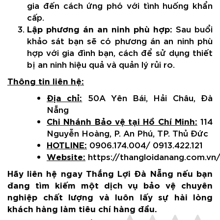
gia đến cách ứng phó với tình huống khẩn
cấp.
Lập phương án an ninh phù hợp:
Sau buổi
khảo sát bạn sẽ có phương án an ninh phù
hợp với gia đình bạn, cách để sử dụng thiết
bị an ninh hiệu quả và quản lý rủi ro.
Thông tin liên hệ:
Địa chỉ:
50A Yên Bái, Hải Châu, Đà
Nẵng
Chi Nhánh Bảo vệ tại Hồ Chí Minh:
114
Nguyễn Hoàng, P. An Phú, TP. Thủ Đức
HOTLINE:
0906.174.004/ 0913.422.121
Website:
https://thangloidanang.com.vn
Hãy liên hệ ngay Thắng Lợi Đà Nẵng nếu bạn
đang tìm kiếm một dịch vụ bảo vệ chuyên
nghiệp chất lượng và luôn lấy sự hài lòng
khách hàng làm tiêu chí hàng đầu.