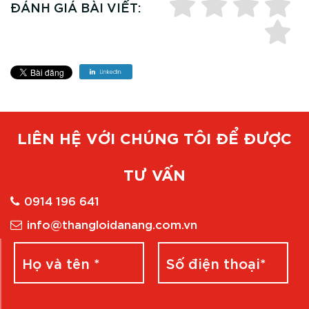
ĐÁNH GIÁ BÀI VIẾT:
LIÊN HỆ VỚI CHÚNG TÔI ĐỂ ĐƯỢC
TƯ VẤN
0914 196 641
info@thangloidanang.com.vn