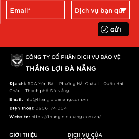
CÔNG TY CỔ PHẦN DỊCH VỤ BẢO VỆ
THẮNG LỢI ĐÀ NẴNG
Địa chỉ:
50A Yên Bái - Phường Hải Châu I - Quận Hải
Châu - Thành phố Đà Nẵng.
Email:
info@thangloidanang.com.vn
Điện thoại
: 0
906 174 004
Website:
https://thangloidanang.com.vn/
GIỚI THIỆU
DỊCH VỤ CỦA