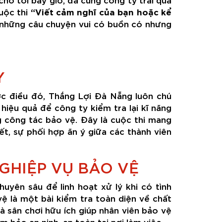
“Viết cảm nghĩ của bạn hoặc kể
uộc thi
những câu chuyện vui có buồn có nhưng
Y
ợc điều đó, Thắng Lợi Đà Nẵng luôn chú
hiệu quả để công ty kiểm tra lại kĩ năng
 công tác bảo vệ. Đây là cuộc thi mang
ết, sự phối hợp ăn ý giữa các thành viên
GHIỆP VỤ BẢO VỆ
yên sâu để linh hoạt xử lý khi có tình
vệ là một bài kiểm tra toàn diện về chất
 sân chơi hữu ích giúp nhân viên bảo vệ
 bảo an ninh, an toàn tại nơi làm việc.