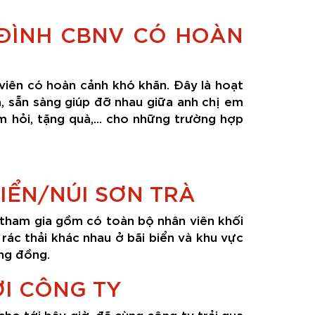
 ĐÌNH CBNV CÓ HOÀN
iên có hoàn cảnh khó khăn. Đây là hoạt
, sẵn sàng giúp đỡ nhau giữa anh chị em
m hỏi, tặng quà,... cho những trường hợp
IỂN/NÚI SƠN TRÀ
 tham gia gồm có toàn bộ nhân viên khối
rác thải khác nhau ở bãi biển và khu vực
ng đồng.
ỚI CÔNG TY
o tới bây giờ, đã cùng công ty trải qua