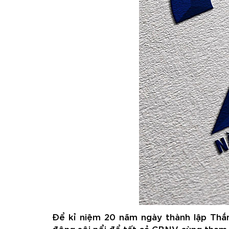
Để kỉ niệm 20 năm ngày thành lập Thắ
động sôi nổi để tất cả CBNV cùng tham 