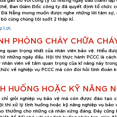
ì thế, Ban Giám Đốc công ty đã quyết định tổ chức c
i Đà Nẵng mong muốn được nghe những lời tâm sự, 
bó cùng chúng tôi suốt 2 thập kỉ.
g Lợi
.
ÀNH PHÒNG CHÁY CHỮA CHÁ
ng quan trọng nhất của nhân viên bảo vệ. Hiểu đư
từ những ngày đầu. Hội thi thực hành PCCC là cách 
 nhân viên về tầm quan trọng của kĩ năng này trong
 thức về nghiệp vụ PCCC mà còn đòi hỏi tính đoàn k
ÌNH HUỐNG HOẶC KỸ NĂNG N
chỉ giỏi nghiệp vụ bảo vệ mà còn được đào tạo chu
hội thi xử lý tình huống hoặc kỹ năng nghiệp vụ bảo 
ao thưởng cho những cá nhân xứng đáng. Đây cũng là
hiết để đối phó với các tình huống phức tạp, giúp đảm