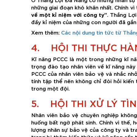
những giai đoạn khó khăn nhất. Chính v
về một kỉ niệm với công ty”
. Thắng Lợ
đầy kỉ niệm của những con người đã gắn 
Xem thêm:
Các nội dung tin tức từ Thắn
4. HỘI THI THỰC H
Kĩ năng PCCC là một trong những kĩ nă
trọng đào tạo nhân viên về kĩ năng này 
PCCC của nhân viên bảo vệ và nhắc nhở
tính tập thể nên không chỉ đòi hỏi kiến
trong một đội.
5. HỘI THI XỬ LÝ T
Nhân viên bảo vệ chuyên nghiệp không 
huống bất ngờ phát sinh. Chính vì thế, 
lượng nhân sự bảo vệ của công ty và tr
trang bị thêm kiến thức và kỹ năng cần t