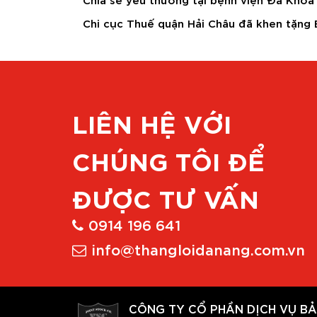
Chi cục Thuế quận Hải Châu đã khen tặng
LIÊN HỆ VỚI
CHÚNG TÔI ĐỂ
ĐƯỢC TƯ VẤN
0914 196 641
info@thangloidanang.com.vn
CÔNG TY CỔ PHẦN DỊCH VỤ BẢ