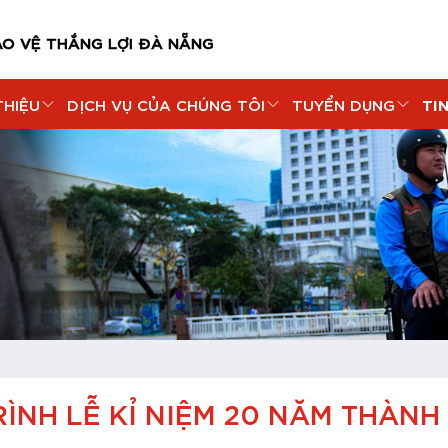
ẢO VỆ THẮNG LỢI ĐÀ NẴNG
TI
THIỆU
DỊCH VỤ CỦA CHÚNG TÔI
TUYỂN DỤNG
NH LỄ KỈ NIỆM 20 NĂM THÀNH