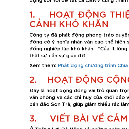
1. HOẠT ĐỘNG THIỆ
CẢNH KHÓ KHĂN
Công ty đã phát động phong trào quyên
động có ý nghĩa nhân văn cao thể hiện 
đồng nghiệp lúc khó khăn. “Của ít lòng 
thật sự cần sự giúp đỡ.
Xem thêm:
Phát động chương trình Chia
2. HOẠT ĐỘNG CỘNG 
Đây là hoạt động đóng vai trò quan trọ
văn phòng và các chỉ huy của khối bảo v
bán đảo Sơn Trà, giúp giảm thiểu rác l
3. VIẾT BÀI VỀ CẢM
Ở Thắng Lợi Đà Nẵng có những nhân sự đ