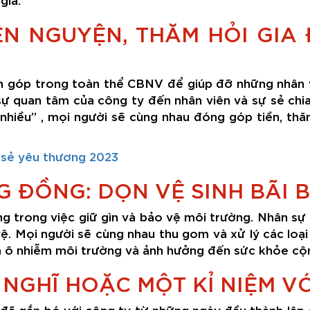
N NGUYỆN, THĂM HỎI GIA
 góp trong toàn thể CBNV để giúp đỡ những nhân v
sự quan tâm của công ty đến nhân viên và sự sẻ chia
nhiều” , mọi người sẽ cùng nhau đóng góp tiền, thă
 sẻ yêu thương 2023
ĐỒNG: DỌN VỆ SINH BÃI B
ng trong việc giữ gìn và bảo vệ môi trường. Nhân sự
ệ. Mọi người sẽ cùng nhau thu gom và xử lý các loại 
àm ô nhiễm môi trường và ảnh hưởng đến sức khỏe cộ
 NGHĨ HOẶC MỘT KỈ NIỆM V
ã gắn bó với công ty từ những ngày đầu thành lập ch