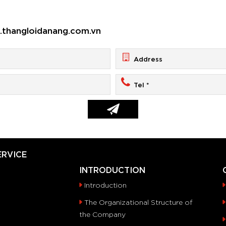
thangloidanang.com.vn
ERVICE
INTRODUCTION
Introduction
The Organizational Structure of
the Company