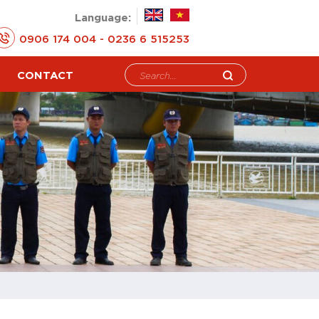
Language:
0906 174 004 - 0236 6 515253
CONTACT