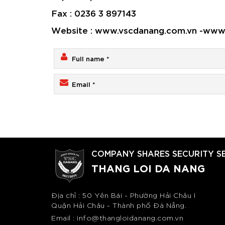
Fax : 0236 3 897143
Website : www.vscdanang.com.vn -www.
COMPANY SHARES SECURITY S
THANG LOI DA NANG
Địa chỉ : 50 Yên Bái - Phường Hải Châu I
Quận Hải Châu - Thành phố Đà Nẵng.
Email : info@thangloidanang.com.vn