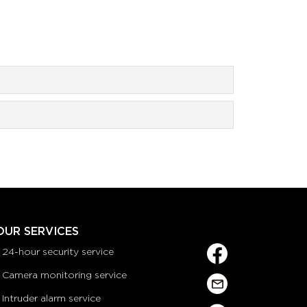
OUR SERVICES
24-hour security service
Camera monitoring service
Intruder alarm service