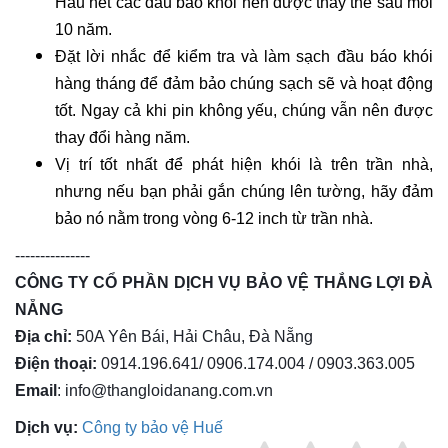
Hầu hết các đầu báo khói nên được thay thế sau mỗi
10 năm.
Đặt lời nhắc để kiểm tra và làm sạch đầu báo khói
hàng tháng để đảm bảo chúng sạch sẽ và hoạt động
tốt. Ngay cả khi pin không yếu, chúng vẫn nên được
thay đổi hàng năm.
Vị trí tốt nhất để phát hiện khói là trên trần nhà,
nhưng nếu bạn phải gắn chúng lên tường, hãy đảm
bảo nó nằm trong vòng 6-12 inch từ trần nhà.
---------------
CÔNG TY CỔ PHẦN DỊCH VỤ BẢO VỆ THẮNG LỢI ĐÀ
NẴNG
Địa chỉ:
50A Yên Bái, Hải Châu, Đà Nẵng
Điện thoại:
0914.196.641/ 0906.174.004 / 0903.363.005
Email
: info@thangloidanang.com.vn
Dịch vụ:
Công ty bảo vệ Huế