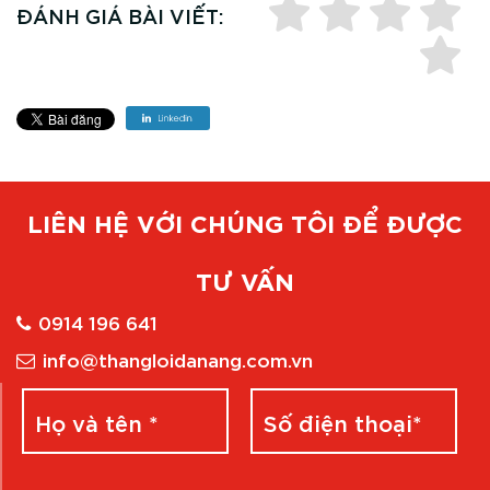
ĐÁNH GIÁ BÀI VIẾT:
LIÊN HỆ VỚI CHÚNG TÔI ĐỂ ĐƯỢC
TƯ VẤN
0914 196 641
info@thangloidanang.com.vn