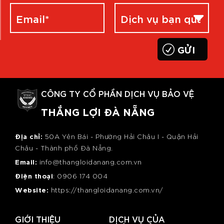
CÔNG TY CỔ PHẦN DỊCH VỤ BẢO VỆ
THẮNG LỢI ĐÀ NẴNG
Địa chỉ:
50A Yên Bái - Phường Hải Châu I - Quận Hải
Châu - Thành phố Đà Nẵng.
Email:
info@thangloidanang.com.vn
Điện thoại
: 0
906 174 004
Website:
https://thangloidanang.com.vn/
GIỚI THIỆU
DỊCH VỤ CỦA