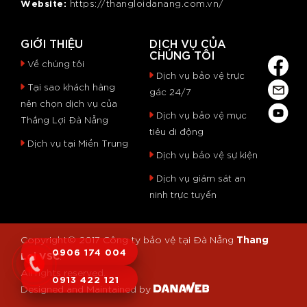
Website:
https://thangloidanang.com.vn/
GIỚI THIỆU
DỊCH VỤ CỦA
CHÚNG TÔI
Về chúng tôi
Dịch vụ bảo vệ trực
Tại sao khách hàng
gác 24/7
nên chọn dịch vụ của
Dịch vụ bảo vệ mục
Thắng Lợi Đà Nẵng
tiêu di động
Dịch vụ tại Miền Trung
Dịch vụ bảo vệ sự kiện
Dịch vụ giám sát an
ninh trực tuyến
Thang
Copyright© 2017
Công ty bảo vệ tại Đà Nẵng
0906 174 004
Loi VSC
.
All rights reserved.
0913 422 121
Designed and Maintained by