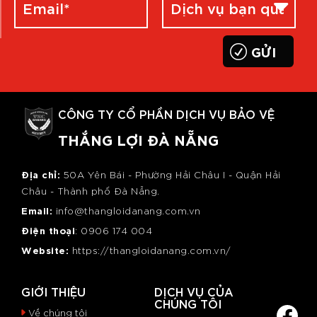
CÔNG TY CỔ PHẦN DỊCH VỤ BẢO VỆ
THẮNG LỢI ĐÀ NẴNG
Địa chỉ:
50A Yên Bái - Phường Hải Châu I - Quận Hải
Châu - Thành phố Đà Nẵng.
Email:
info@thangloidanang.com.vn
Điện thoại
: 0
906 174 004
Website:
https://thangloidanang.com.vn/
GIỚI THIỆU
DỊCH VỤ CỦA
CHÚNG TÔI
Về chúng tôi