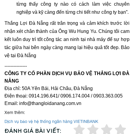
từng thấy công ty nào có cách làm việc chuyên
nghiệp và kỹ càng đến từng chi tiết như công ty bạn”.
Thắng Lợi Đà Nẵng rất trân trọng và cảm khích trước lời
nhận xét chân thành của Ông Wu Hung Yu. Chúng tôi cam
kết luôn duy trì tốt công tác an ninh tại nhà máy để sự hợp
tác giữa hai bên ngày càng mang lại hiệu quả tốt đẹp. Bảo
vệ tại Đà Nẵng
---------------
CÔNG TY CỔ PHẦN DỊCH VỤ BẢO VỆ THẮNG LỢI ĐÀ
NẴNG
Địa chỉ: 50A Yên Bái, Hải Châu, Đà Nẵng
Điện thoại: 0914.196.641/ 0906.174.004 / 0903.363.005
Email: info@thangloidanang.com.vn
Xem thêm:
Dịch vụ bảo vệ hệ thống ngân hàng VIETINBANK
ĐÁNH GIÁ BÀI VIẾT: