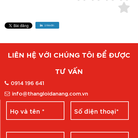
LIÊN HỆ VỚI CHÚNG TÔI ĐỂ ĐƯỢC
TƯ VẤN
0914 196 641
info@thangloidanang.com.vn