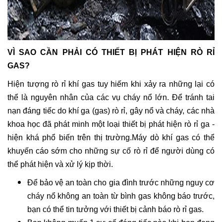
VÌ SAO CẦN PHẢI CÓ THIẾT BỊ PHÁT HIỆN RÒ RỈ
GAS?
Hiện tượng rò rỉ khí gas tuy hiếm khi xảy ra những lại có
thể là nguyên nhân của các vụ cháy nổ lớn. Để tránh tai
nạn đáng tiếc do khí ga (gas) rò rỉ, gây nổ và cháy, các nhà
khoa học đã phát minh một loại thiết bị phát hiện rò rỉ ga -
hiện khá phổ biến trên thị trường.Máy dò khí gas có thể
khuyến cáo sớm cho những sự cố rò rỉ để người dùng có
thể phát hiện và xử lý kịp thời.
Để bảo vệ an toàn cho gia đình trước những nguy cơ
cháy nổ không an toàn từ bình gas không báo trước,
bạn có thể tin tưởng với thiết bị cảnh báo rò rỉ gas.