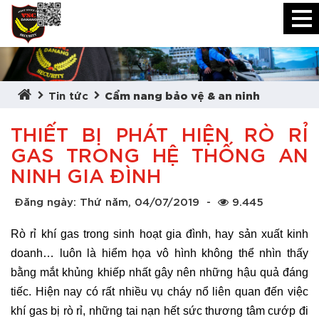
Tin tức
Cẩm nang bảo vệ & an ninh
THIẾT BỊ PHÁT HIỆN RÒ RỈ
GAS TRONG HỆ THỐNG AN
NINH GIA ĐÌNH
Đăng ngày: Thứ năm, 04/07/2019
-
9.445
Rò rỉ khí gas trong sinh hoạt gia đình, hay sản xuất kinh
doanh… luôn là hiểm họa vô hình không thể nhìn thấy
bằng mắt khủng khiếp nhất gây nên những hậu quả đáng
tiếc. Hiện nay có rất nhiều vụ cháy nổ liên quan đến việc
khí gas bị rò rỉ, những tai nạn hết sức thương tâm cướp đi