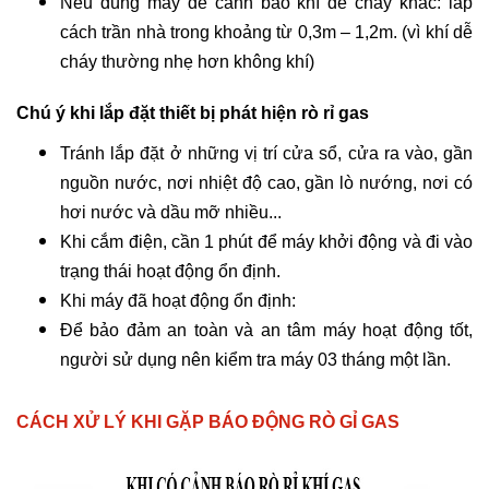
Nếu dùng máy để cảnh báo khí dễ cháy khác: lắp
cách trần nhà trong khoảng từ 0,3m – 1,2m. (vì khí dễ
cháy thường nhẹ hơn không khí)
Chú ý khi lắp đặt thiết bị phát hiện rò rỉ gas
Tránh lắp đặt ở những vị trí cửa sổ, cửa ra vào, gần
nguồn nước, nơi nhiệt độ cao, gần lò nướng, nơi có
hơi nước và dầu mỡ nhiều...
Khi cắm điện, cần 1 phút để máy khởi động và đi vào
trạng thái hoạt động ổn định.
Khi máy đã hoạt động ổn định:
Để bảo đảm an toàn và an tâm máy hoạt động tốt,
người sử dụng nên kiểm tra máy 03 tháng một lần.
CÁCH XỬ LÝ KHI GẶP BÁO ĐỘNG RÒ GỈ GAS