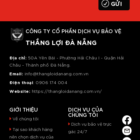
CÔNG TY CỔ PHẦN DỊCH VỤ BẢO VỆ
THẮNG LỢI ĐÀ NẴNG
Địa chỉ:
50A Yên Bái - Phường Hải Châu I - Quận Hải
Châu - Thành phố Đà Nẵng.
Email:
info@thangloidanang.com.vn
Điện thoại
: 0
906 174 004
Website:
https://thangloidanang.com.vn/
GIỚI THIỆU
DỊCH VỤ CỦA
CHÚNG TÔI
Về chúng tôi
Dịch vụ bảo vệ trực
Tại sao khách hàng
gác 24/7
nên chọn dịch vụ của