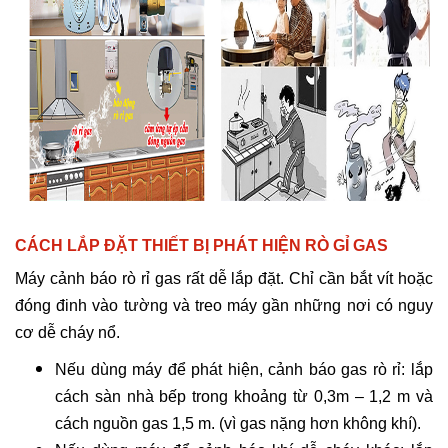
CÁCH LẮP ĐẶT THIẾT BỊ PHÁT HIỆN RÒ GỈ GAS
Máy cảnh báo rò rỉ gas rất dễ lắp đặt. Chỉ cần bắt vít hoặc
đóng đinh vào tường và treo máy gần những nơi có nguy
cơ dễ cháy nổ.
Nếu dùng máy để phát hiện, cảnh báo gas rò rỉ: lắp
cách sàn nhà bếp trong khoảng từ 0,3m – 1,2 m và
cách nguồn gas 1,5 m. (vì gas nặng hơn không khí).