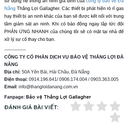
sử dụng hệ thống an ninh gia đình của
công ty bảo vệ Đà
Nẵng
Thắng Lợi Gallagher. Các thiết bị phát hiện rò rỉ gas
hay thiết bị an ninh khác của bạn sẽ được kết nối với trung
tâm giám sát an ninh. Khi có báo động ngay lập tức đội
PHẢN ỨNG NHANH của chúng tôi sẽ có mặt tại nhà để
xữ lý sự cố thay cho bạn.
---------------
CÔNG TY CỔ PHẦN DỊCH VỤ BẢO VỆ THẮNG LỢI ĐÀ
NẴNG
Địa chỉ:
50A Yên Bái, Hải Châu, Đà Nẵng
Điện thoại:
0914.196.641/ 0906.174.004 / 0903.363.005
Email
: info@thangloidanang.com.vn
Bảo vệ Thắng Lợi Gallagher
Fanpage:
ĐÁNH GIÁ BÀI VIẾT: