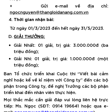
+ Gửi e-mail về địa chỉ:
ngocnguyen@thangloidanang.com.vn
Thời gian nhận bài:
Từ ngày 01/3/2023 đến hết ngày 31/5/2023.
GIẢI THƯỞNG:
Giải Nhất: 01 giải, trị giá:
3
.000.000đ
(ba
triệu đồng);
Giải Nhì:
01
giải, trị giá:
1
.000.000đ (
một
triệu đồng);
Ban Tổ chức triển khai Cuộc thi
“Viết bài cảm
nghĩ hoặc kể về kỉ niệm với Công ty” đến các bộ
phận trong Công ty, đề nghị Trưởng các bộ phận
triển khai đến nhân viên thực hiện.
Mọi thắc mắc cần giải đáp vui lòng liên hệ trực
tiếp: Ms. Ngọc (SĐT: 0914 196641 hoặc qua e-
mail:
ngocnguyen@thangloidanang.com.vn
).