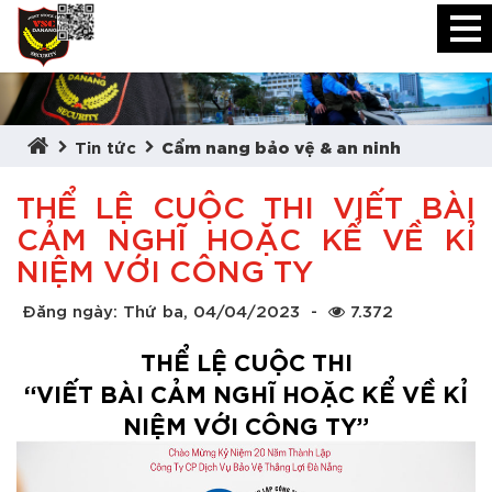
Tin tức
Cẩm nang bảo vệ & an ninh
THỂ LỆ CUỘC THI VIẾT BÀI
CẢM NGHĨ HOẶC KỂ VỀ KỈ
NIỆM VỚI CÔNG TY
Đăng ngày: Thứ ba, 04/04/2023
-
7.372
THỂ LỆ CUỘC THI
“VIẾT BÀI CẢM NGHĨ HOẶC KỂ VỀ KỈ
NIỆM VỚI CÔNG TY”