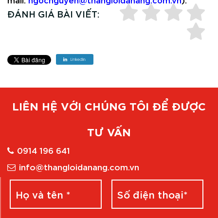
ĐÁNH GIÁ BÀI VIẾT:
LIÊN HỆ VỚI CHÚNG TÔI ĐỂ ĐƯỢC
TƯ VẤN
0914 196 641
info@thangloidanang.com.vn