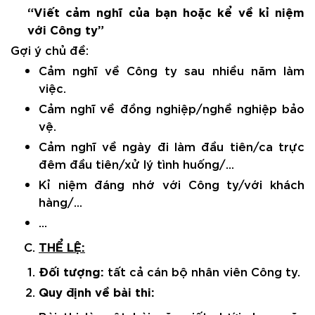
“Viết cảm nghĩ của bạn hoặc kể về kỉ niệm
với Công ty”
Gợi ý chủ đề:
Cảm nghĩ về Công ty sau nhiều năm làm
việc.
Cảm nghĩ về đồng nghiệp/nghề nghiệp bảo
vệ.
Cảm nghĩ về ngày đi làm đầu tiên/ca trực
đêm đầu tiên/xử lý tình huống/…
Kỉ niệm đáng nhớ với Công ty/với khách
hàng/…
…
THỂ
LỆ:
Đối tượng:
tất cả cán bộ nhân viên Công ty.
Quy định về bài thi: