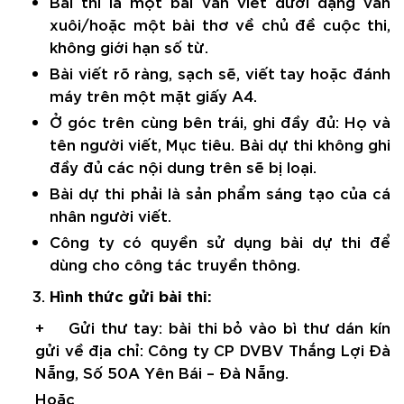
Bài thi là một
bài văn
viết dưới dạng văn
xuôi/hoặc một bài thơ
về chủ đề cuộc
thi,
không giới hạn số từ
.
Bài viết rõ ràng, sạch sẽ, viết tay
hoặc đánh
máy
trên một mặt giấy
A4
.
Ở góc trên cùng bên trái, ghi đầy đủ: Họ và
tên
người viết, Mục tiêu
. Bài dự thi không ghi
đầy đủ các nội dung trên sẽ bị loại.
Bài dự thi phải là sản phẩm sáng tạo của cá
nhân người viết.
Công ty có quyền sử dụng bài dự thi để
dùng cho công tác truyền thông.
Hình thức gửi bài thi:
+ Gửi thư tay: bài thi bỏ vào bì thư dán kín
gửi về địa chỉ: Công ty CP DVBV Thắng Lợi Đà
Nẵng, Số 50A Yên Bái – Đà Nẵng.
Hoặc