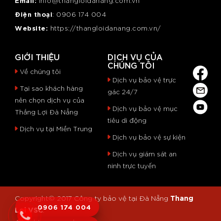
info@thangloidanang.com.vn
Điện thoại
: 0
906 174 004
Website:
https://thangloidanang.com.vn/
GIỚI THIỆU
DỊCH VỤ CỦA
CHÚNG TÔI
Về chúng tôi
Dịch vụ bảo vệ trực
Tại sao khách hàng
gác 24/7
nên chọn dịch vụ của
Dịch vụ bảo vệ mục
Thắng Lợi Đà Nẵng
tiêu di động
Dịch vụ tại Miền Trung
Dịch vụ bảo vệ sự kiện
Dịch vụ giám sát an
ninh trực tuyến
Thang
Copyright© 2017
Công ty bảo vệ tại Đà Nẵng
0906 174 004
Loi VSC
.